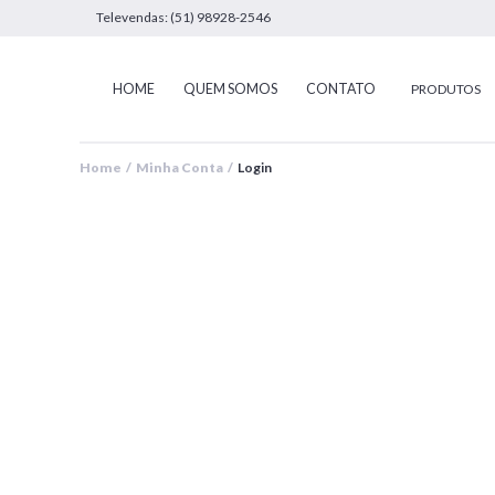
Televendas: (51) 98928-2546
HOME
QUEM SOMOS
CONTATO
PRODUTOS
Home / Minha Conta /
Login