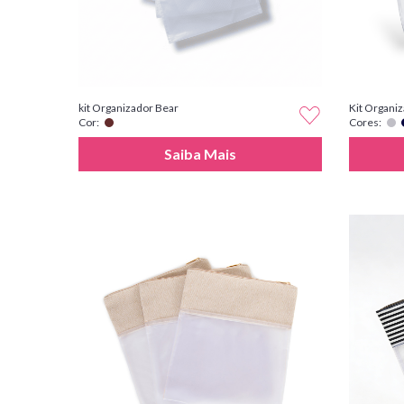
kit Organizador Bear
Kit Organi
Cor:
Cores:
Saiba Mais