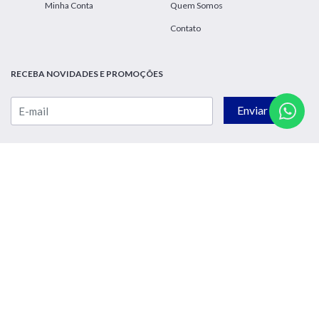
Minha Conta
Quem Somos
Contato
RECEBA NOVIDADES E PROMOÇÕES
Enviar
FIQUE CONECTADO
ATENDIMENTO
De Segunda à Sexta das 8:00h às 17:30h
© 2026 Just Baby. All rights reserved.