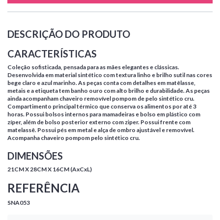
DESCRIÇÃO DO PRODUTO
CARACTERÍSTICAS
Coleção sofisticada, pensada para as mães elegantes e clássicas.
Desenvolvida em material sintético com textura linho e brilho sutil nas cores
bege claro e azul marinho. As peças conta com detalhes em matêlasse,
metais e a etiqueta tem banho ouro com alto brilho e durabilidade. As peças
ainda acompanham chaveiro removível pompom de pelo sintético cru.
Compartimento principal térmico que conserva os alimentos por até 3
horas. Possui bolsos internos para mamadeiras e bolso em plástico com
zíper, além de bolso posterior externo com ziper. Possui frente com
matelassê. Possui pés em metal e alça de ombro ajustável e removível.
Acompanha chaveiro pompom pelo sintético cru.
DIMENSÕES
21CM X 28CM X 16CM (AxCxL)
REFERÊNCIA
SNA053