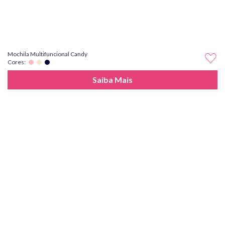
Mochila Multifuncional Candy
Cores:
Saiba Mais