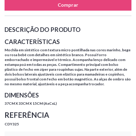
Comprar
DESCRIÇÃO DO PRODUTO
CARACTERÍSTICAS
Mochila em sintético com textura micro pontilhada nas cores marinho, bege
ou rosa bebê com detalhes em sintético branco. Possui forro
emborrachado e impermeável e térmico. Acompanha lenço delicado com
estampa poá em todas as peças. Compartimento principal com bolso
plástico de fecho em zíper para roupinhas sujas. Na parte exterior, além de
dois bolsos laterais ajustáveis com elástico para mamadeiras e copinhos,
possui bolso frontal com fecho em botão magnético. As alças de ombro são
no mesmo material, ajustáveis e a peça acompanha trocador.
DIMENSÕES
37CM X 33CM X 15CM (AxCxL)
REFERÊNCIA
CDY325