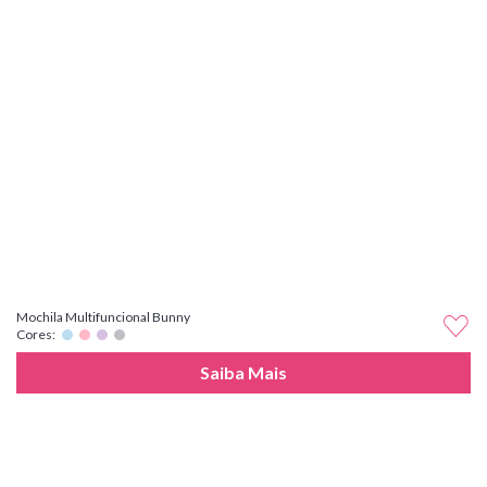
Mochila Multifuncional Bunny
Cores:
Saiba Mais