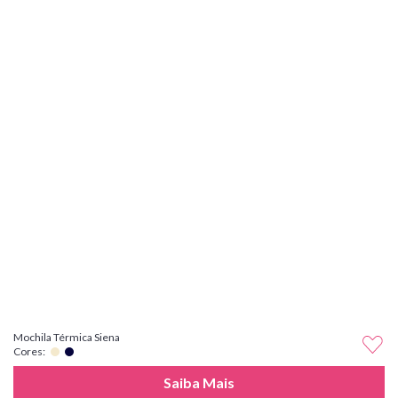
Mochila Térmica Siena
Cores:
Saiba Mais