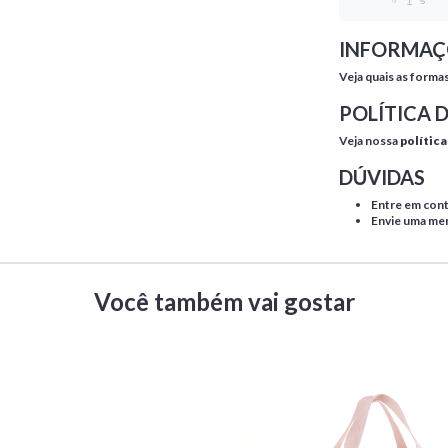
INFORMAÇ
Veja quais as forma
POLÍTICA 
Veja nossa
política
DÚVIDAS
Entre em con
Envie uma m
Você também vai gostar