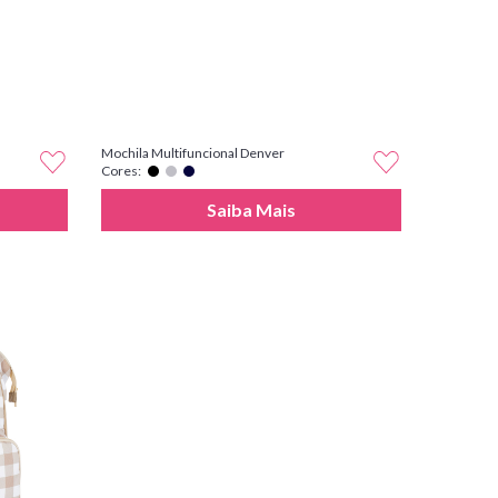
Mochila Multifuncional Denver
Cores:
Saiba Mais