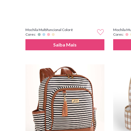
Mochila Multifuncional Colorê
Mochila Mu
Cores:
Cores:
Saiba Mais