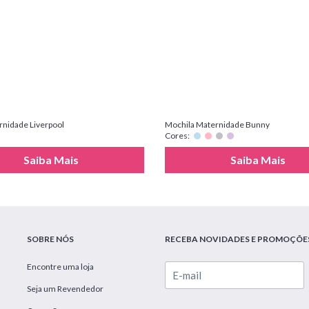
rnidade Liverpool
Mochila Maternidade Bunny
Cores:
Saiba Mais
Saiba Mais
SOBRE NÓS
RECEBA NOVIDADES E PROMOÇÕE
Encontre uma loja
Seja um Revendedor