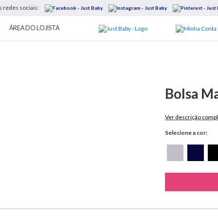
s redes sociais:
ÁREA DO LOJISTA
Bolsa M
Ver descrição compl
Selecione a cor: