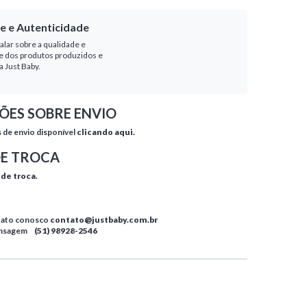
e e Autenticidade
alar sobre a qualidade e
e dos produtos produzidos e
a Just Baby.
ÕES SOBRE ENVIO
s de envio disponível
clicando aqui.
DE TROCA
 de troca.
tato conosco
contato@justbaby.com.br
ensagem
(51) 98928-2546