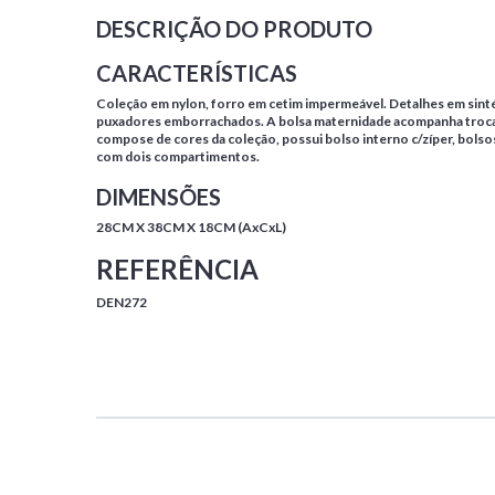
DESCRIÇÃO DO PRODUTO
CARACTERÍSTICAS
Coleção em nylon, forro em cetim impermeável. Detalhes em sintét
puxadores emborrachados. A bolsa maternidade acompanha troc
compose de cores da coleção, possui bolso interno c/zíper, bolsos
com dois compartimentos.
DIMENSÕES
28CM X 38CM X 18CM (AxCxL)
REFERÊNCIA
DEN272