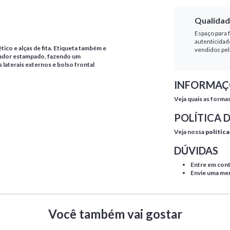
Qualidad
Espaço para f
autenticidad
ico e alças de fita. Etiqueta também e
vendidos pel
ador estampado, fazendo um
 laterais externos e bolso frontal
INFORMAÇ
Veja quais as forma
POLÍTICA 
Veja nossa
política
DÚVIDAS
Entre em con
Envie uma m
Você também vai gostar