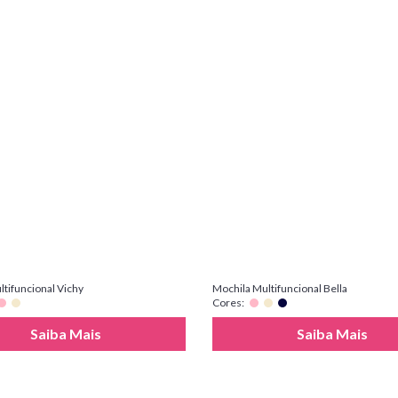
tifuncional Vichy
Mochila Multifuncional Bella
Cores:
Saiba Mais
Saiba Mais