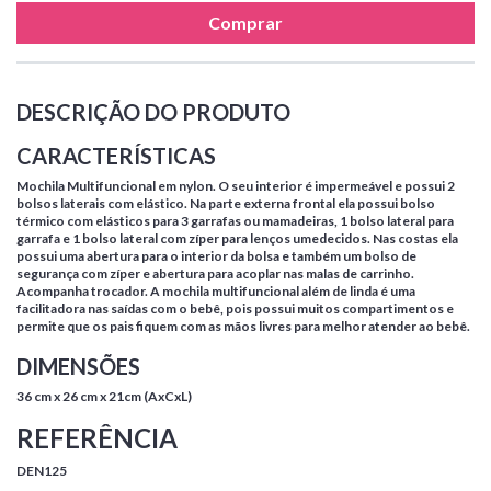
Comprar
DESCRIÇÃO DO PRODUTO
CARACTERÍSTICAS
Mochila Multifuncional em nylon. O seu interior é impermeável e possui 2
bolsos laterais com elástico. Na parte externa frontal ela possui bolso
térmico com elásticos para 3 garrafas ou mamadeiras, 1 bolso lateral para
garrafa e 1 bolso lateral com zíper para lenços umedecidos. Nas costas ela
possui uma abertura para o interior da bolsa e também um bolso de
segurança com zíper e abertura para acoplar nas malas de carrinho.
Acompanha trocador. A mochila multifuncional além de linda é uma
facilitadora nas saídas com o bebê, pois possui muitos compartimentos e
permite que os pais fiquem com as mãos livres para melhor atender ao bebê.
DIMENSÕES
36 cm x 26 cm x 21cm (AxCxL)
REFERÊNCIA
DEN125