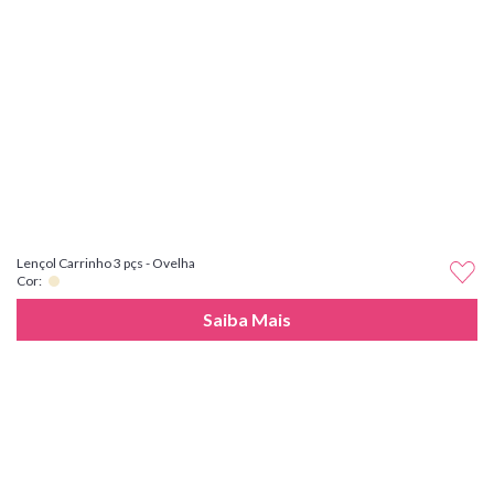
Lençol Carrinho 3 pçs - Ovelha
Cor:
Saiba Mais