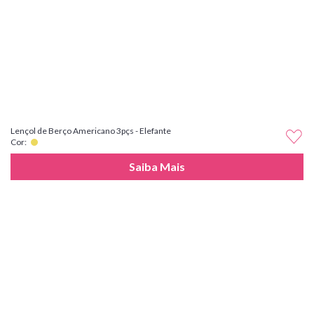
Lençol de Berço Americano 3pçs - Elefante
Cor:
Saiba Mais